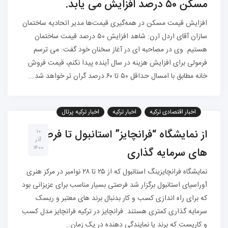
مسکن ۵۰ درصد افزایش می یابد.
افزایش قیمت مسکن در همه‌گیری قیمت‌ها مدیر اتحادیه ساختمان
سازان آقای اردل ارن: شاهد افزایش ۵۰ درصد قیمت ساختمان
هستیم. وی در مصاحبه ای در آغاز سخنان خود گفت: می ترسم
فرمولی برای افزایش هزینه در سال آینده پیدا نکنم، قیمت فروش
خانه مطابق با امسال حداقل ۵۰ تا ۶۰ درصد گران تر خواهد شد….
اخبار اقتصادی ترکیه
اخبار ترکیه
اخبار ترکیه پرتال
ثبت شرکت در ترکیه
سرمایه گذاری در ترکیه
از نمایشگاه “فرانچایز” استانبول تا فرصت
۱۰
آذر
۱۴۰۰
های سرمایه گذاری
نمایشگاه فرانچایزینگ استانبول که از ۲۵ تا ۲۸ نوامبر در مرکز هنری
آوراسیای استانبول برگزار شد فرصتی بسیار مناسب برای عزیزانی بود
که برای راه اندازی کسب و کار بدنبال برند های معتبر و ریسک
سرمایه گذاری کمتری هستند. فرانچایز در ترکیه فرانچایز مدل کسب
و کاریست که برند یا نمایندگی دهنده در یک زمان…