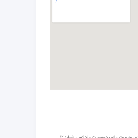
آدرس دفتر مرکزی : استانبول -بیلیکدوزو روبرو متروباس جمهوریت ماحلاسی شماره ۱۲