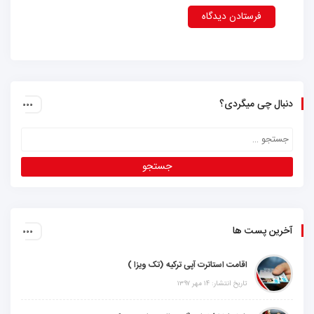
دنبال چی میگردی؟
آخرین پست ها
اقامت استاترت آپی ترکیه (تک ویزا )
تاریخ انتشار: ۱۴ مهر ۱۳۹۷